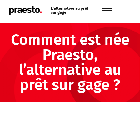
L'alternative au prêt
sur gage
Comment est née
Praesto,
l’alternative au
prêt sur gage ?