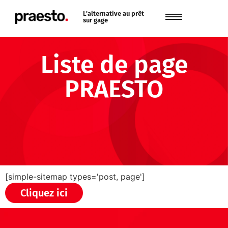
L'alternative au prêt
sur gage
Liste de page
PRAESTO
[simple-sitemap types='post, page']
Cliquez ici