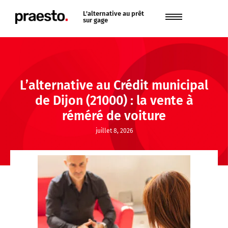
L'alternative au prêt
sur gage
L’alternative au Crédit municipal
de Dijon (21000) : la vente à
réméré de voiture
juillet 8, 2026