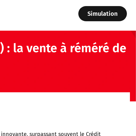
Simulation
) : la vente à réméré de
n innovante, surpassant souvent le Crédit