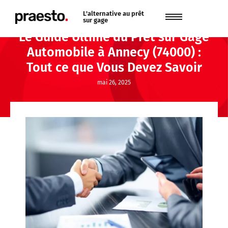
L'alternative au prêt
sur gage
Le Guide Ultime du Prêt sur Gage
Automobile à Annecy (74000) :
Tout ce que Vous Devez Savoir
mai 26, 2025