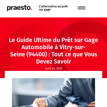
L'alternative au prêt
sur gage
Le Guide Ultime du Prêt sur Gage
Automobile à Vitry-sur-
Seine (94400) : Tout ce que Vous
Devez Savoir
avril 24, 2025