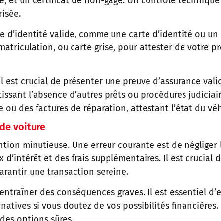
e, et un certificat de non-gage. Un contrôle technique à
risée.
èce d’identité valide, comme une carte d’identité ou un
mmatriculation, ou carte grise, pour attester de votre 
 il est crucial de présenter une preuve d’assurance vali
issant l’absence d’autres prêts ou procédures judiciair
u des factures de réparation, attestant l’état du véh
 de voiture
ntion minutieuse. Une erreur courante est de négliger l
intérêt et des frais supplémentaires. Il est crucial d
garantir une transaction sereine.
ntraîner des conséquences graves. Il est essentiel d’
rnatives si vous doutez de vos possibilités financière
 des options sûres.