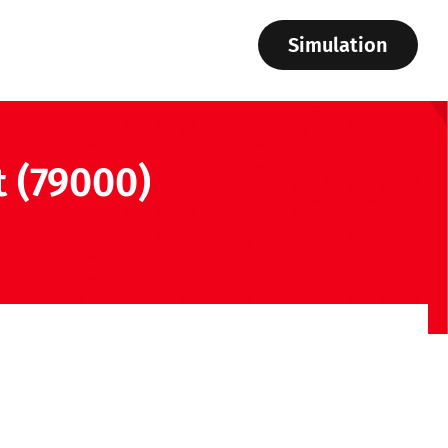
Simulation
t (79000)