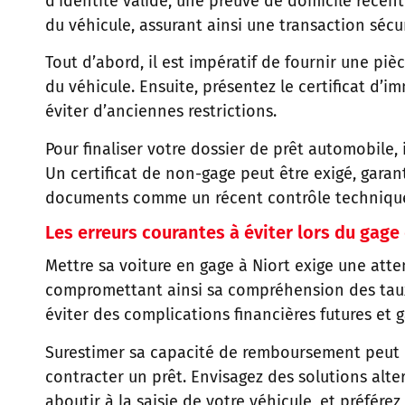
d’identité valide, une preuve de domicile récent
du véhicule, assurant ainsi une transaction sécu
Tout d’abord, il est impératif de fournir une pi
du véhicule. Ensuite, présentez le certificat d’i
éviter d’anciennes restrictions.
Pour finaliser votre dossier de prêt automobile,
Un certificat de non-gage peut être exigé, garant
documents comme un récent contrôle technique o
Les erreurs courantes à éviter lors du gage
Mettre sa voiture en gage à Niort exige une atte
compromettant ainsi sa compréhension des taux d’
éviter des complications financières futures et 
Surestimer sa capacité de remboursement peut e
contracter un prêt. Envisagez des solutions alte
aboutir à la saisie de votre véhicule, et préférez