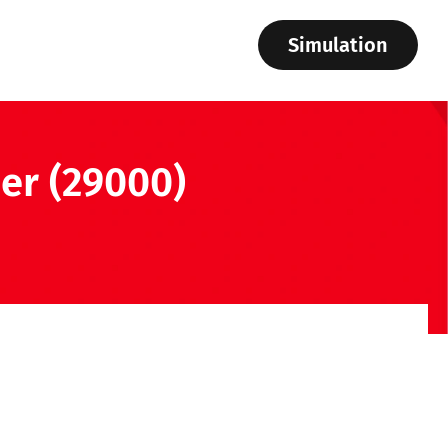
Simulation
er (29000)